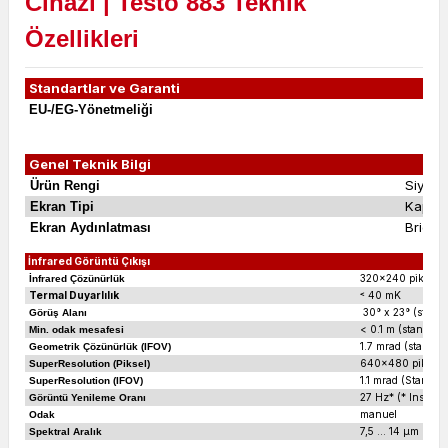
Cihazı | Testo 883
Teknik
Özellikleri
Standartlar ve Garanti
EU-/EG-Yönetmeliği
RE
1
Genel Teknik Bilgi
S
Ürün Rengi
Kapasi
Ekran Tipi
Bright
Ekran Aydınlatması
İnfrared Görüntü Çıkışı
320x240 piksel
İnfrared Çözünürlük
Termal Duyarlılık
˂ 40 mK
30° x 23° (standart
Görüş Alanı
< 0.1 m (standart 
Min. odak mesafesi
1.7 mrad (standart 
Geometrik Çözünürlük (IFOV)
640x480 piksel
SuperResolution (Piksel)
1.1 mrad (Standard
SuperResolution (IFOV)
27 Hz* (* Inside t
Görüntü Yenileme Oranı
manuel
Odak
7,5 … 14 µm
Spektral Aralık