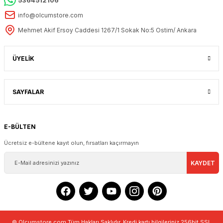
5364512106
info@olcumstore.com
Mehmet Akif Ersoy Caddesi 1267/1 Sokak No:5 Ostim/ Ankara
ÜYELİK
SAYFALAR
E-BÜLTEN
Ücretsiz e-bültene kayıt olun, fırsatları kaçırmayın
KAYDET
© Olcumstore.com Tüm Hakları Saklıdır. Kredi kartı bilgileriniz 256bit SSL