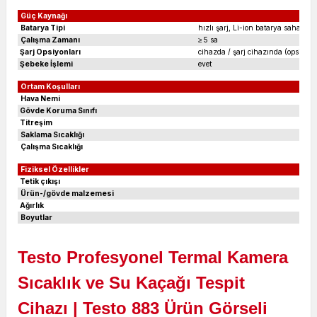
Güç Kaynağı
Batarya Tipi
hızlı şarj, Li-ion batarya sahada değ
Çalışma Zamanı
≥ 5 sa
Şarj Opsiyonları
cihazda / şarj cihazında (opsiyone
Şebeke İşlemi
evet
Ortam Koşulları
Hava Nemi
2
Gövde Koruma Sınıfı
I
Titreşim
2
Saklama Sıcaklığı
-
Çalışma Sıcaklığı
-
Fiziksel Özellikler
Tetik çıkışı
Ürün-/gövde malzemesi
Ağırlık
Boyutlar
Testo Profesyonel Termal Kamera
Sıcaklık ve Su Kaçağı Tespit
Cihazı | Testo 883
Ürün Görseli