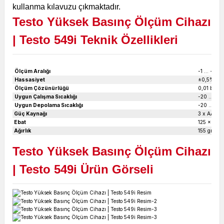
kullanma kılavuzu çıkmaktadır.
Testo Yüksek Basınç Ölçüm Cihazı
| Testo 549i
Teknik Özellikleri
Ölçüm Aralığı
-1 … +60 
Hassasiyet
±0,5%
Ölçüm Çözünürlüğü
0,01 bar
Uygun Çalışma Sıcaklığı
-20 … +50
Uygun Depolama Sıcaklığı
-20 … +60
Güç Kaynağı
3 x AAA Pi
Ebat
125 x 32 x
Ağırlık
155 gr
Testo Yüksek Basınç Ölçüm Cihazı
| Testo 549i
Ürün Görseli