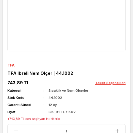
TFA
TFA İbreli Nem Ölçer | 44.1002
743,89 TL
Taksit Seçenekleri
Kategori
Sıcaklık ve Nem Ölçerler
Stok Kodu
44.1002
Garanti Süresi
12 Ay
Fiyat
619,91 TL + KDV
*743,89 TL den başlayan taksitlerle!