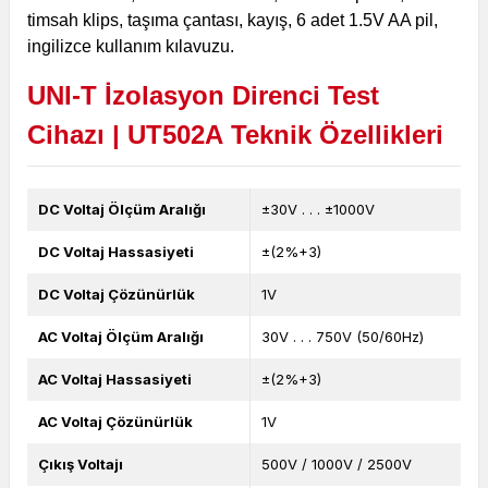
timsah klips, taşıma çantası, kayış, 6 adet 1.5V AA pil,
ingilizce kullanım kılavuzu.
UNI-T İzolasyon Direnci Test
Cihazı | UT502A
Teknik Özellikleri
DC Voltaj Ölçüm Aralığı
±30V . . . ±1000V
DC Voltaj Hassasiyeti
±(2%+3)
DC Voltaj Çözünürlük
1V
AC Voltaj Ölçüm Aralığı
30V . . . 750V (50/60Hz)
AC Voltaj Hassasiyeti
±(2%+3)
AC Voltaj Çözünürlük
1V
Çıkış Voltajı
500V / 1000V / 2500V