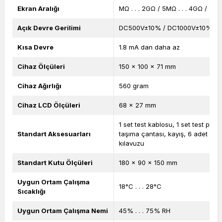
Ekran Aralığı
MΩ . . . 2GΩ / 5MΩ . . . 4GΩ / 25M
Açık Devre Gerilimi
DC500V±10% / DC1000V±10% /
Kısa Devre
1.8 mA dan daha az
Cihaz Ölçüleri
150 x 100 x 71 mm
Cihaz Ağırlığı
560 gram
Cihaz LCD Ölçüleri
68 x 27 mm
1 set test kablosu, 1 set test probu
Standart Aksesuarları
taşıma çantası, kayış, 6 adet 1.5V 
kılavuzu
Standart Kutu Ölçüleri
180 x 90 x 150 mm
Uygun Ortam Çalışma
18°C . . . 28°C
Sıcaklığı
Uygun Ortam Çalışma Nemi
45% . . . 75% RH