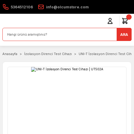
5364512106
info@olcumstore.com
ARA
Anasayfa
İzolasyon Direnci Test Cihazı
UNI-T İzolasyon Direnci Test Ciha