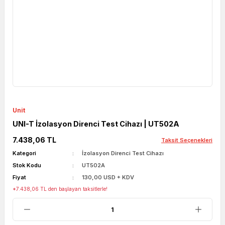
Unit
UNI-T İzolasyon Direnci Test Cihazı | UT502A
7.438,06 TL
Taksit Seçenekleri
Kategori
İzolasyon Direnci Test Cihazı
Stok Kodu
UT502A
Fiyat
130,00 USD + KDV
*7.438,06 TL den başlayan taksitlerle!