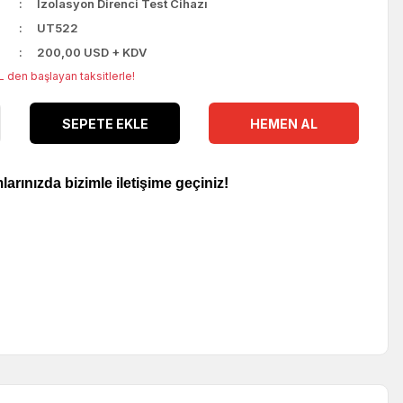
İzolasyon Direnci Test Cihazı
UT522
200,00 USD + KDV
L den başlayan taksitlerle!
SEPETE EKLE
HEMEN AL
larınızda bizimle iletişime geçiniz!