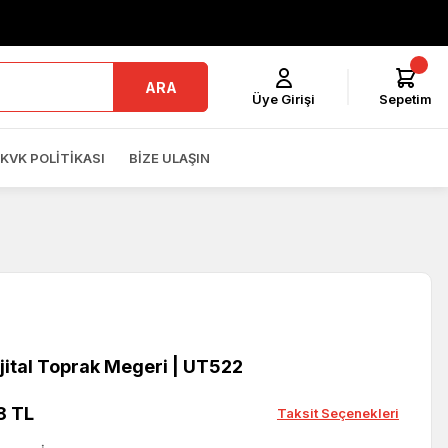
ARA
Üye Girişi
Sepetim
KVK POLITIKASI
BIZE ULAŞIN
jital Toprak Megeri | UT522
8 TL
Taksit Seçenekleri