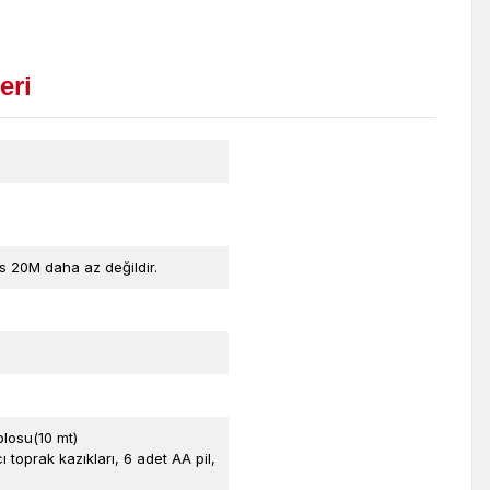
eri
s 20M daha az değildir.
blosu(10 mt)
ı toprak kazıkları, 6 adet AA pil,