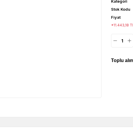
Kategori
Stok Kodu
Fiyat
*11.443,18 T
Toplu alım