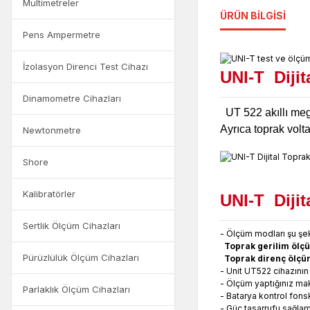
Multimetreler
ÜRÜN BILGISI
Pens Ampermetre
İzolasyon Direnci Test Cihazı
UNI-T Dijit
Dinamometre Cihazları
UT 522 akıllı meg
Ayrıca toprak volta
Newtonmetre
Shore
Kalibratörler
UNI-T Dijit
Sertlik Ölçüm Cihazları
- Ölçüm modları şu şek
Toprak gerilim ölçü
Pürüzlülük Ölçüm Cihazları
Toprak direnç ölçü
- Unit UT522 cihazının 
- Ölçüm yaptığınız mak
Parlaklık Ölçüm Cihazları
- Batarya kontrol fons
- Güç tasarrufu sağlam