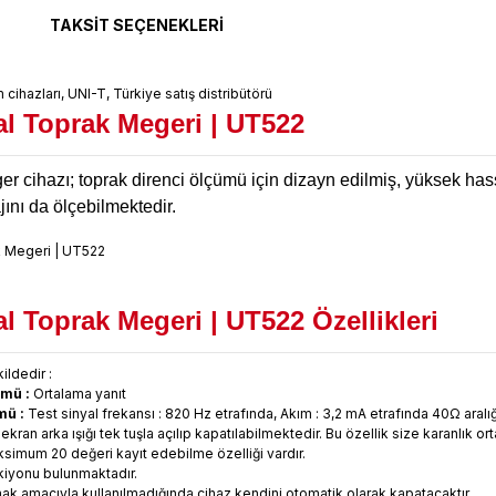
TAKSIT SEÇENEKLERI
al Toprak Megeri | UT522
er cihazı; toprak direnci ölçümü için dizayn edilmiş, yüksek hass
jını da ölçebilmektedir.
al Toprak Megeri | UT522
Özellikleri
ildedir :
mü :
Ortalama yanıt
mü :
Test sinyal frekansı : 820 Hz etrafında, Akım : 3,2 mA etrafında 40Ω aralı
ekran arka ışığı tek tuşla açılıp kapatılabilmektedir. Bu özellik size karanlık 
simum 20 değeri kayıt edebilme özelliği vardır.
kiyonu bulunmaktadır.
ak amacıyla kullanılmadığında cihaz kendini otomatik olarak kapatacaktır.