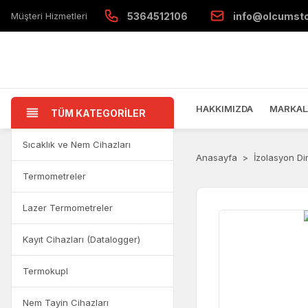
Müşteri Hizmetleri
5364512106
info@olcumst
HAKKIMIZDA
MARKAL
TÜM KATEGORİLER
Sıcaklık ve Nem Cihazları
Anasayfa
İzolasyon Di
Termometreler
Lazer Termometreler
Kayıt Cihazları (Datalogger)
Termokupl
Nem Tayin Cihazları