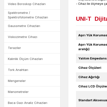
Video Boroskop Cihazları
- Cihaz ile ölçmeye çal
Spektrometre /
Spektrofotometre Cihazları
UNI-T Dijit
Gaussmetre Cihazları
Aşırı Yük Korumas
Viskozimetre Cihazı
Aşırı Yük Korumas
Teraziler
aralığı)
Yalıtım Empedans
Kalınlık Ölçüm Cihazları
Cihaz Ölçüleri
Tork Anahtarı
Cihaz Ağırlığı
Mengeneler
Cihaz LCD Ölçüler
Manometreler
Standart Aksesuar
Baca Gazı Analiz Cihazları