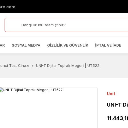
ore.com
AR
SOSYAL MEDYA
GIZLILIK VE GÜVENLIK
İPTAL VE İADE
renci Test Cihazı
UNI-T Dijital Toprak Megeri | UT522
Unit
UNI-T Di
11.443,1