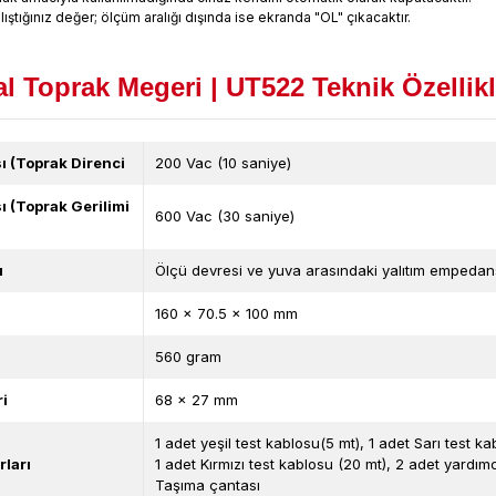
ıştığınız değer; ölçüm aralığı dışında ise ekranda "OL" çıkacaktır.
al Toprak Megeri | UT522 Teknik Özellikl
ı (Toprak Direnci
200 Vac (10 saniye)
ı (Toprak Gerilimi
600 Vac (30 saniye)
ı
Ölçü devresi ve yuva arasındaki yalıtım empedan
160 x 70.5 x 100 mm
560 gram
i
68 x 27 mm
1 adet yeşil test kablosu(5 mt), 1 adet Sarı test ka
ları
1 adet Kırmızı test kablosu (20 mt), 2 adet yardımc
Taşıma çantası