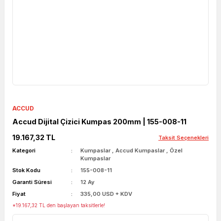
ACCUD
Accud Dijital Çizici Kumpas 200mm | 155-008-11
19.167,32 TL
Taksit Seçenekleri
Kategori
Kumpaslar
,
Accud Kumpaslar
,
Özel
Kumpaslar
Stok Kodu
155-008-11
Garanti Süresi
12 Ay
Fiyat
335,00 USD + KDV
*19.167,32 TL den başlayan taksitlerle!