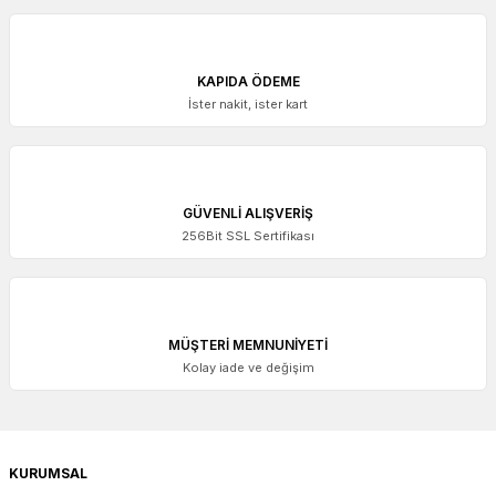
KAPIDA ÖDEME
İster nakit, ister kart
ACCUD
Accud Ekonomik Dijital Kumpas 150 mm | 111-006-13
GÜVENLİ ALIŞVERİŞ
256Bit SSL Sertifikası
2.384,00 + KDV
MÜŞTERİ MEMNUNİYETİ
Kolay iade ve değişim
KURUMSAL