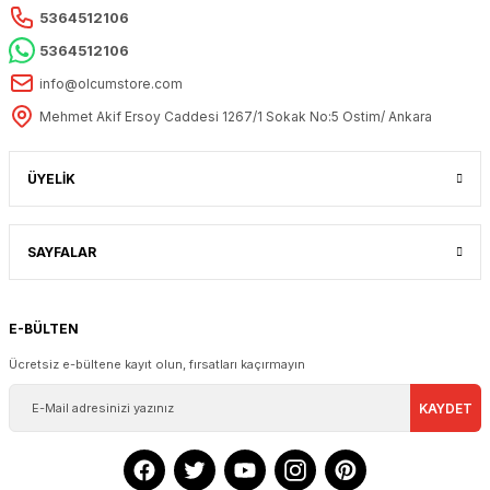
5364512106
5364512106
info@olcumstore.com
Mehmet Akif Ersoy Caddesi 1267/1 Sokak No:5 Ostim/ Ankara
ACCUD
ÜYELİK
Accud Dijital Kumpas 300 mm | ACCUD 111-012-12
SAYFALAR
8.200,94 + KDV
E-BÜLTEN
Ücretsiz e-bültene kayıt olun, fırsatları kaçırmayın
KAYDET