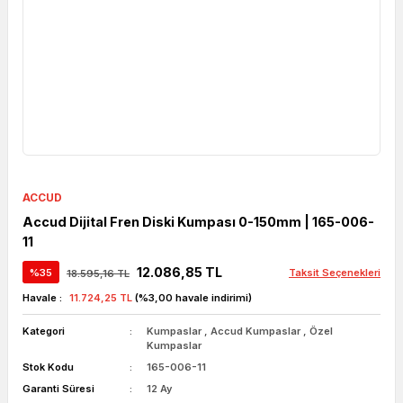
ACCUD
Accud Dijital Fren Diski Kumpası 0-150mm | 165-006-
11
12.086,85 TL
%35
Taksit Seçenekleri
18.595,16 TL
Havale :
11.724,25 TL
(%3,00 havale indirimi)
Kategori
Kumpaslar
,
Accud Kumpaslar
,
Özel
Kumpaslar
Stok Kodu
165-006-11
Garanti Süresi
12 Ay