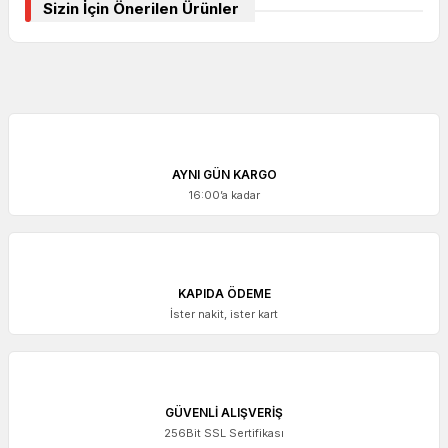
Sizin İçin Önerilen Ürünler
AYNI GÜN KARGO
16:00’a kadar
KAPIDA ÖDEME
İster nakit, ister kart
ACCUD
Accud Ekonomik Dijital Kumpas 150 mm | 111-006-13
GÜVENLİ ALIŞVERİŞ
256Bit SSL Sertifikası