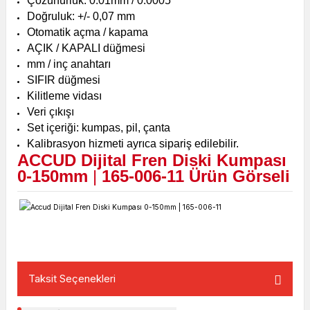
Çözünürlük: 0.01mm / 0.0005"
Doğruluk: +/- 0,07 mm
Otomatik açma / kapama
AÇIK / KAPALI düğmesi
mm / inç anahtarı
SIFIR düğmesi
Kilitleme vidası
Veri çıkışı
Set içeriği: kumpas, pil, çanta
Kalibrasyon hizmeti ayrıca sipariş edilebilir.
ACCUD Dijital Fren Diski Kumpası
0-150mm
|
165-006-11
Ürün Görseli
Taksit Seçenekleri