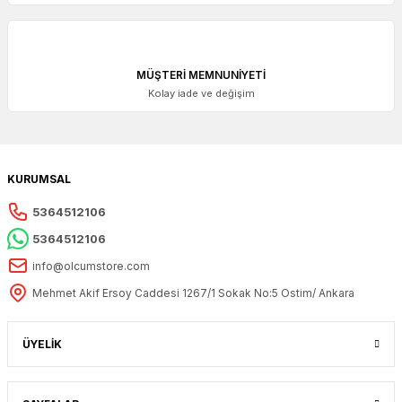
2.384,00 + KDV
MÜŞTERİ MEMNUNİYETİ
Kolay iade ve değişim
KURUMSAL
5364512106
5364512106
info@olcumstore.com
Mehmet Akif Ersoy Caddesi 1267/1 Sokak No:5 Ostim/ Ankara
ACCUD
ÜYELİK
Accud Dijital Kumpas 300 mm | ACCUD 111-012-12