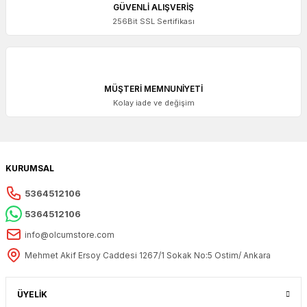
GÜVENLİ ALIŞVERİŞ
256Bit SSL Sertifikası
2.383,13 + KDV
MÜŞTERİ MEMNUNİYETİ
Kolay iade ve değişim
KURUMSAL
5364512106
5364512106
info@olcumstore.com
Mehmet Akif Ersoy Caddesi 1267/1 Sokak No:5 Ostim/ Ankara
ACCUD
ÜYELİK
Accud Dijital Kumpas 300 mm | ACCUD 111-012-12