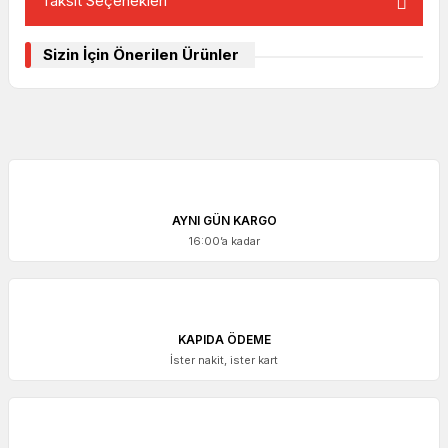
Taksit Seçenekleri
Sizin İçin Önerilen Ürünler
AYNI GÜN KARGO
16:00’a kadar
KAPIDA ÖDEME
İster nakit, ister kart
ACCUD
Accud Ekonomik Dijital Kumpas 150 mm | 111-006-13