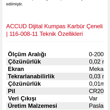
edilmiştir.
ACCUD Dijital Kumpas Karbür Çeneli
| 116-008-11 Teknik Özellikleri
Ölçüm Aralığı
0-200 
Çözünürlük
0,02 m
Ekran
Mekani
Tekrarlanabilirlik
0,03 m
Çözünürlük
0,01mm/
Pil
CR203
Veri Çıkışı
Var
Üretim Malzemesi
Paslanm