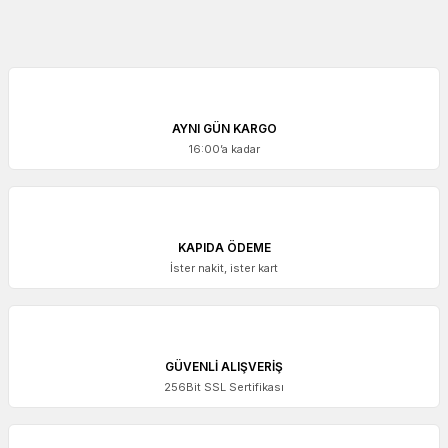
AYNI GÜN KARGO
16:00’a kadar
KAPIDA ÖDEME
İster nakit, ister kart
ACCUD
Accud Ekonomik Dijital Kumpas 150 mm | 111-006-13
GÜVENLİ ALIŞVERİŞ
256Bit SSL Sertifikası
2.383,13 + KDV