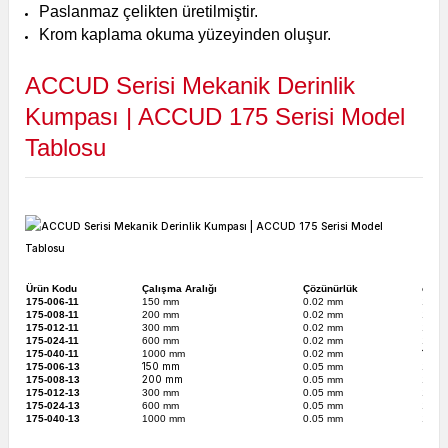
Paslanmaz çelikten üretilmiştir.
Krom kaplama okuma yüzeyinden oluşur.
ACCUD Serisi Mekanik Derinlik
Kumpası | ACCUD 175 Serisi Model
Tablosu
Ürün Kodu
Çalışma Aralığı
Çözünürlük
c
175-006-11
150 mm
0.02 mm
16
175-008-11
200 mm
0.02 mm
16
175-012-11
300 mm
0.02 mm
16
175-024-11
600 mm
0.02 mm
18
18
175-040-11
1000 mm
0.02 mm
150 mm
175-006-13
0.05 mm
16
200 mm
175-008-13
0.05 mm
16
175-012-13
300 mm
0.05 mm
16
175-024-13
600 mm
0.05 mm
18
175-040-13
1000 mm
0.05 mm
18