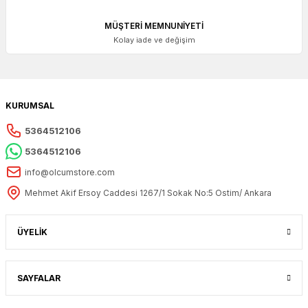
MÜŞTERİ MEMNUNİYETİ
Kolay iade ve değişim
KURUMSAL
5364512106
5364512106
info@olcumstore.com
Mehmet Akif Ersoy Caddesi 1267/1 Sokak No:5 Ostim/ Ankara
ACCUD
ÜYELİK
Accud Dijital Kumpas 300 mm | ACCUD 111-012-12
SAYFALAR
8.197,95 + KDV