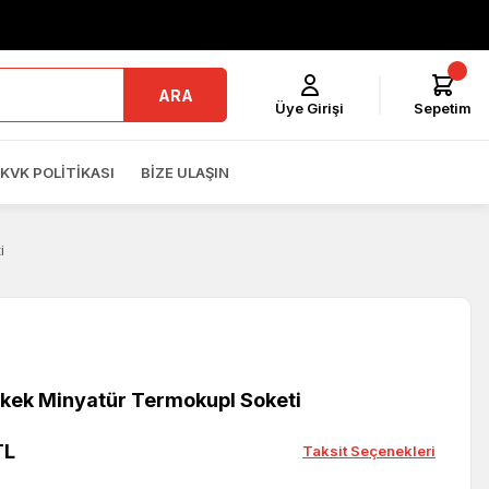
ARA
Üye Girişi
Sepetim
KVK POLITIKASI
BIZE ULAŞIN
i
Erkek Minyatür Termokupl Soketi
TL
Taksit Seçenekleri