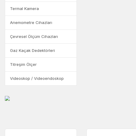
Termal Kamera
Anemometre Cihazları
Çevresel Ölçüm Cihazları
J Tipi Erkek Standart 
Gaz Kaçak Dedektörleri
549,56 +
Titreşim Ölçer
274,78 +
Videoskop / Videoendoskop