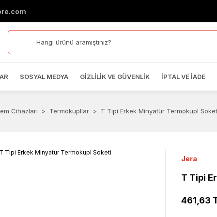
ore.com
AR
SOSYAL MEDYA
GIZLILIK VE GÜVENLIK
İPTAL VE İADE
Nem Cihazları
Termokupllar
T Tipi Erkek Minyatür Termokupl Soket
Jera
T Tipi 
461,63 