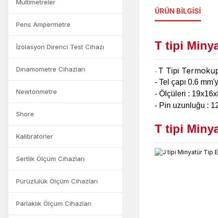
Multimetreler
ÜRÜN BILGISI
Pens Ampermetre
T tipi Min
İzolasyon Direnci Test Cihazı
Dinamometre Cihazları
T Tipi Termokupl
-
- Tel çapı 0.6 mm'
Newtonmetre
- Ölçüleri : 19x16
- Pin uzunluğu : 
Shore
T tipi Miny
Kalibratörler
Sertlik Ölçüm Cihazları
Pürüzlülük Ölçüm Cihazları
Parlaklık Ölçüm Cihazları