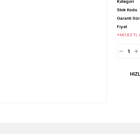
Kategori
Stok Kodu
Garanti Sür
Fiyat
*461,63 TL d
HIZ