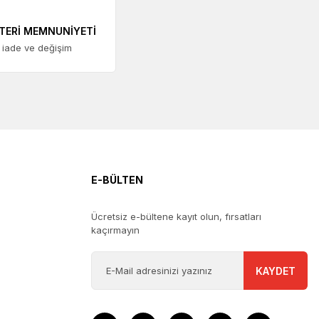
TERİ MEMNUNİYETİ
 iade ve değişim
Jera
K Tipi Dişi Standart Termokupl Soketi
714,43 + KDV
E-BÜLTEN
Ücretsiz e-bültene kayıt olun, fırsatları
kaçırmayın
KAYDET