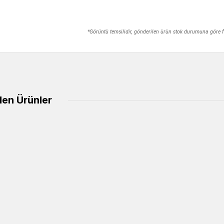
*Görüntü temsilidir, gönderilen ürün stok durumuna göre fa
ilen Ürünler
%50
%50