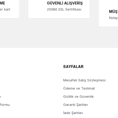
EME
GÜVENLİ ALIŞVERİŞ
ter kart
256Bit SSL Sertifikası
MÜŞ
Kolay
ermokupl Soketi
K Tipi Erkek Standart Termokupl Soketi
 KDV
714,43 + KDV
SAYFALAR
Mesafeli Satış Sözleşmesi
Ödeme ve Teslimat
m
Gizlilik ve Güvenlik
 Formu
Garanti Şartları
İade Şartları