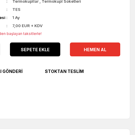
Termokupllar
,
Termokupl Soketleri
TES
esi
1 Ay
7,00 EUR + KDV
en başlayan taksitlerle!
SEPETE EKLE
HEMEN AL
LI GÖNDERI
STOKTAN TESLIM