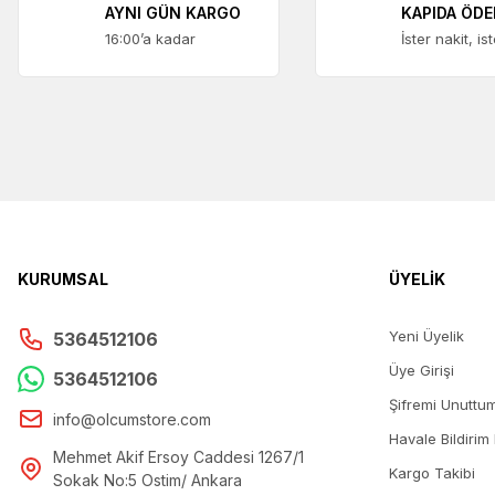
AYNI GÜN KARGO
KAPIDA ÖD
16:00’a kadar
İster nakit, is
K Tipi Dişi Minyatür T
384,69 +
KURUMSAL
ÜYELİK
Yeni Üyelik
5364512106
Üye Girişi
5364512106
Şifremi Unuttu
info@olcumstore.com
Havale Bildirim
Mehmet Akif Ersoy Caddesi 1267/1
Kargo Takibi
Sokak No:5 Ostim/ Ankara